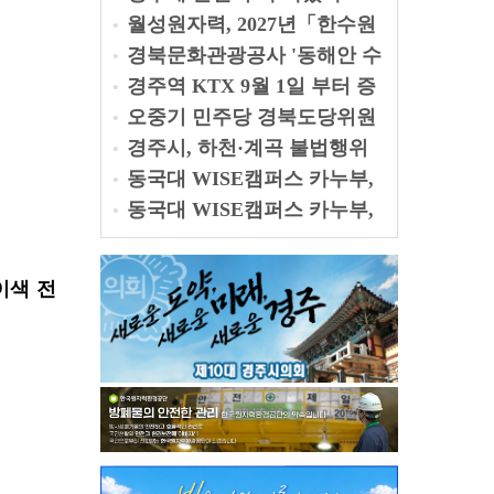
못하나"
월성원자력, 2027년「한수원
•
지원사업」공모
경북문화관광공사 '동해안 수
•
중비경 11선' 공개
경주역 KTX 9월 1일 부터 증
•
편
오중기 민주당 경북도당위원
•
장 후보 출마 선언
경주시, 하천·계곡 불법행위
•
특별단속… 오는 31일까지 집
동국대 WISE캠퍼스 카누부,
•
중 점검
제22회 백마강배 전국대회 금
동국대 WISE캠퍼스 카누부,
•
메달 3개 획득
제22회 백마강배 전국대회 금
메달 3개 획득
이색 전