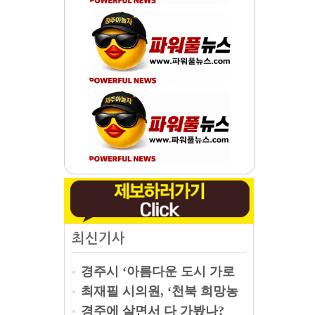
최신기사
경주시 ‘아름다운 도시 가로
•
수 정책’ 전국 최고 도전
최재필 시의원, ‘천북 희망농
new
•
원 촉구’ 5분 발언 "말로는 누가
경주에 살면서 다 가봤나?
•