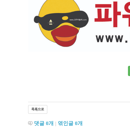
목록으로
댓글
0
개
|
엮인글
0
개