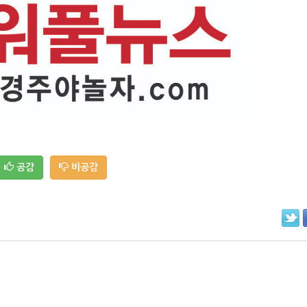
공감
비공감