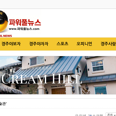
경주야보자
경주야자자
스포츠
오피니언
경주사람
술관’
폰트
인쇄
스크랩