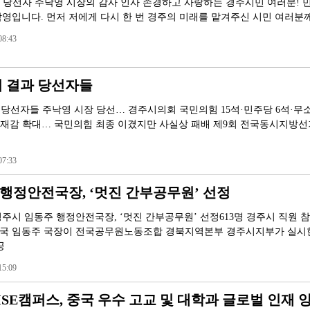
장 당선자 주낙영 시장의 감사 인사 존경하고 사랑하는 경주시민 여러분! 민
영입니다. 먼저 저에게 다시 한 번 경주의 미래를 맡겨주신 시민 여러분
8:43
선거 결과 당선자들
과 당선자들 주낙영 시장 당선… 경주시의회 국민의힘 15석·민주당 6석·무
존재감 확대… 국민의힘 최종 이겼지만 사실상 패배 제9회 전국동시지방선
7:33
행정안전국장, ‘멋진 간부공무원’ 선정
주시 임동주 행정안전국장, ‘멋진 간부공무원’ 선정613명 경주시 직원 
국 임동주 국장이 전국공무원노동조합 경북지역본부 경주시지부가 실시한 
공
5:09
E캠퍼스, 중국 우수 고교 및 대학과 글로벌 인재 양성 