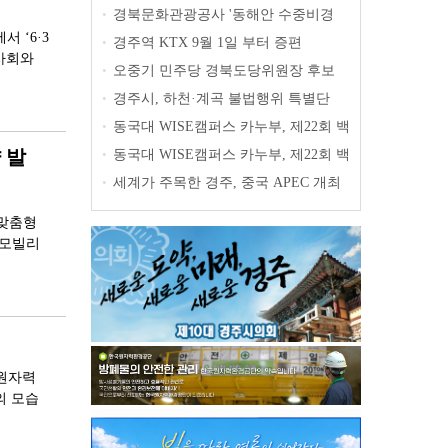
업」공모
경북문화관광공사 '동해안 수중비경
•
11선' 공개
 ‘6·3
경주역 KTX 9월 1일 부터 증편
•
사회와
오중기 민주당 경북도당위원장 후보
•
출마 선언
경주시, 하천·계곡 불법행위 특별단
•
속… 오는 31일까지 집중 점검
동국대 WISE캠퍼스 카누부, 제22회 백
•
마강배 전국대회 금메달 3개 획득
 발
동국대 WISE캠퍼스 카누부, 제22회 백
•
마강배 전국대회 금메달 3개 획득
세계가 주목한 경주, 중국 APEC 개최
•
도시 선전시 대표단, 경주 성공사례 벤치
 맞춤형
마킹
-모빌리
력원자력
의 모습