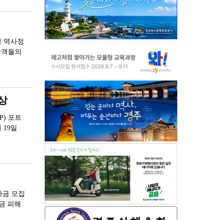
형 역사정
광객들의
상
P) 포트
 19일
자금 모집
금 피해