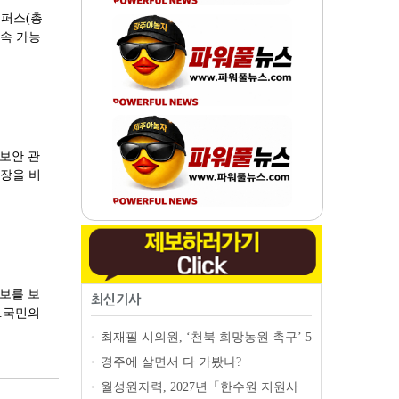
캠퍼스(총
지속 가능
 보안 관
장을 비
보를 보
최신기사
.국민의
최재필 시의원, ‘천북 희망농원 촉구’ 5
•
분 발언 "말로는 누가 못하나"
new
경주에 살면서 다 가봤나?
•
월성원자력, 2027년「한수원 지원사
•