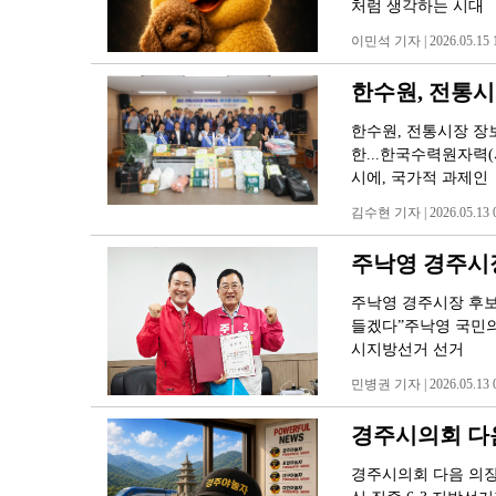
처럼 생각하는 시대
이민석 기자 | 2026.05.15 1
한수원, 전통
한수원, 전통시장 장
한...한국수력원자력
시에, 국가적 과제인
김수현 기자 | 2026.05.13 0
주낙영 경주시장
주낙영 경주시장 후보,
들겠다”주낙영 국민의
시지방선거 선거
민병권 기자 | 2026.05.13 0
경주시의회 다음
경주시의회 다음 의장