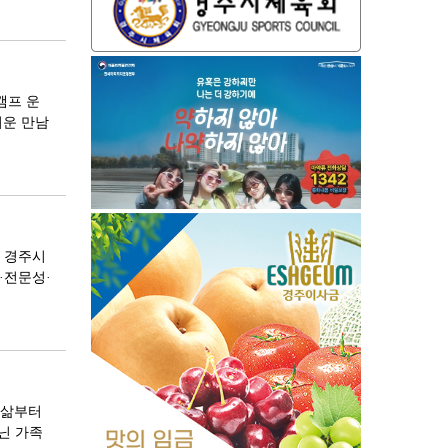
캠프 운
러운 만남
3 경주시
·전문성·
 삶부터
닌 가족