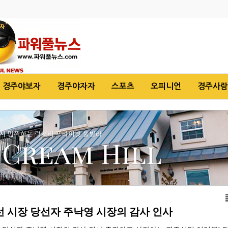
경주야보자
경주야자자
스포츠
오피니언
경주사람
선 시장 당선자 주낙영 시장의 감사 인사