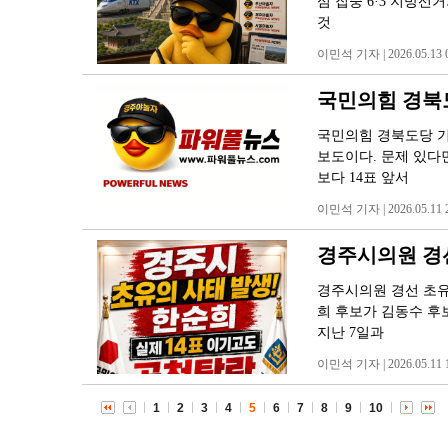
심 집중 6·3 지방
것
이민석 기자 | 2026.05.13 0
국민의힘 경북도
국민의힘 경북도당 기
보도이다. 문제 있다면
보다 14표 앞서
이민석 기자 | 2026.05.11 2
경주시의원 경
경주시의원 경선 초유
희 후보가 김동수 후
지난 7일과
이민석 기자 | 2026.05.11 1
1
2
3
4
5
6
7
8
9
10