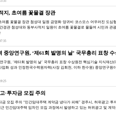
3:35
적지, 초여름 꽃물결 장관
초여름 꽃물결 장관 첨성대 일원 금영화·양귀비·코스모스 어우러진 도심
야간경관 첨성대와 동부사적지 일원이 초여름 꽃물결로 물들며 시민과 관
다
7:35
중앙연구원, ʻ제61회 발명의 날ʼ 국무총리 표창 수
구원, ʻ제61회 발명의 날ʼ 국무총리 표창 수상원전 핵심기술 지식재산(I
사업화 성과 인정한국수력원자력(사장 김회천, 이하 한수원) 중앙연구원이
9:25
고·투자금 모집 주의
자금 모집 주의 “민간임대주택 계약금 냈다가 피해” 경주시, 허위광고·투
근 민간임대주택 임차인 모집 과정에서 발생하고 있는 허위광고 및 계약