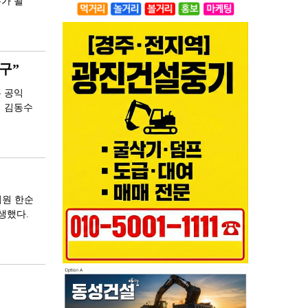
누가 될
구”
 공익
제 김동수
의원 한순
생했다.