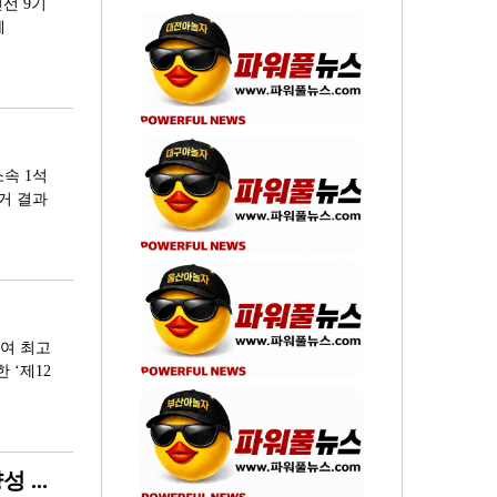
선 9기
께
소속 1석
거 결과
참여 최고
‘제12
...