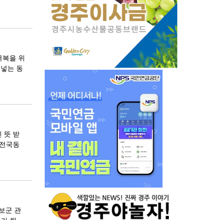
극복을 위
어넣는 동
 뜻 받
 전국동
보군 관