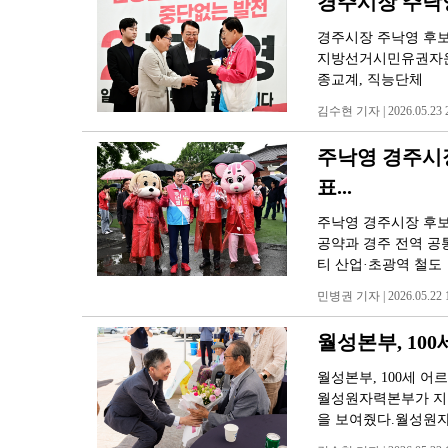
경주시장 주낙영
경주시장 주낙영 후보,
지방선거시민유권자운동
종교계, 직능단체
김수현 기자 | 2026.05.23 2
주낙영 경주시장
표...
주낙영 경주시장 후보
공약과 경주 전역 공
티 산업·초광역 철도
민병권 기자 | 2026.05.22 1
월성본부, 10
월성본부, 100세 
월성원자력본부가 지역
을 보여줬다.월성원