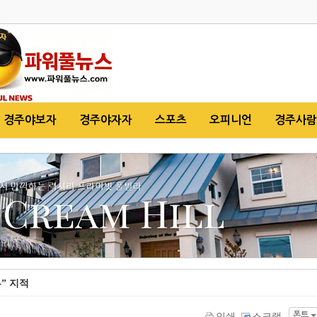
경주야보자
경주야자자
스포츠
오피니언
경주사람
” 지적
폰트
인쇄
스크랩