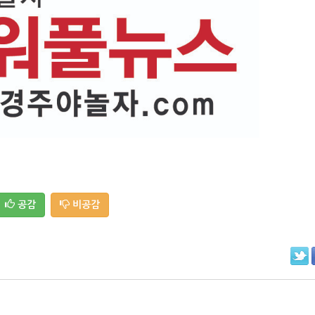
공감
비공감