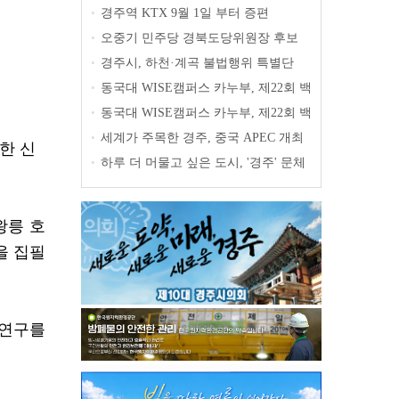
11선' 공개
new
경주역 KTX 9월 1일 부터 증편
•
오중기 민주당 경북도당위원장 후보
•
출마 선언
경주시, 하천·계곡 불법행위 특별단
•
속… 오는 31일까지 집중 점검
동국대 WISE캠퍼스 카누부, 제22회 백
•
마강배 전국대회 금메달 3개 획득
동국대 WISE캠퍼스 카누부, 제22회 백
•
마강배 전국대회 금메달 3개 획득
세계가 주목한 경주, 중국 APEC 개최
•
한 신
도시 선전시 대표단, 경주 성공사례 벤치
하루 더 머물고 싶은 도시, '경주' 문체
•
마킹
부 '글로벌 관광특구 육성사업' 선정 국
비 30억 확보
왕릉 호
을 집필
사연구를