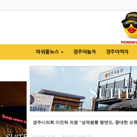
파워풀뉴스
경주야놀자
경주야먹자
경주시의회 이진락 의원 “성덕왕릉 평면도, 중대한 오류
이민석 기자
2025.07.14 05:54