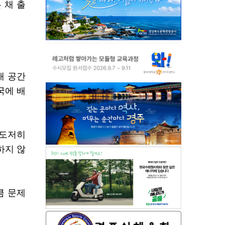
 채 출
개 공간
국에 배
 도저히
하지 않
큼 문제