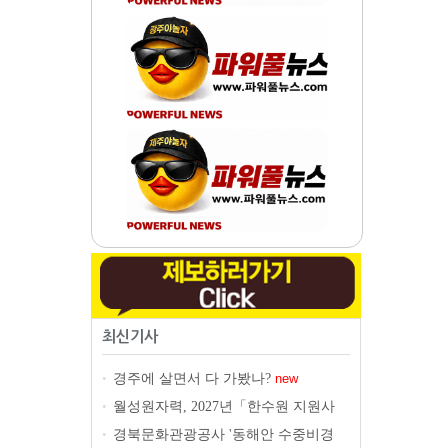
최신기사
경주에 살면서 다 가봤나?
•
new
월성원자력, 2027년「한수원 지원사
•
업」공모
new
경북문화관광공사 '동해안 수중비경
•