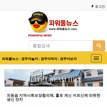
로그인
파워풀뉴스
|
경주야놀자
|
경주야먹자
|
경주야보자
Toggle
navigat
외동읍 지역사회보장협의체, 홀로 계신 어르신께 따뜻한
생신 잔치