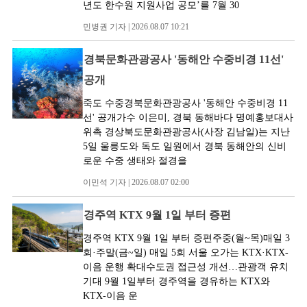
년도 한수원 지원사업 공모’를 7월 30
민병권 기자 | 2026.08.07 10:21
경북문화관광공사 '동해안 수중비경 11선'
공개
죽도 수중경북문화관광공사 '동해안 수중비경 11
선' 공개가수 이은미, 경북 동해바다 명예홍보대사
위촉 경상북도문화관광공사(사장 김남일)는 지난
5일 울릉도와 독도 일원에서 경북 동해안의 신비
로운 수중 생태와 절경을
이민석 기자 | 2026.08.07 02:00
경주역 KTX 9월 1일 부터 증편
경주역 KTX 9월 1일 부터 증편주중(월~목)매일 3
회·주말(금~일) 매일 5회 서울 오가는 KTX·KTX-
이음 운행 확대수도권 접근성 개선…관광객 유치
기대 9월 1일부터 경주역을 경유하는 KTX와
KTX-이음 운