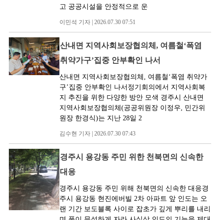
고 공공시설을 안정적으로 운
이민석 기자 | 2026.07.30 07:51
산내면 지역사회보장협의체, 여름철‘폭염
취약가구’집중 안부확인 나서
산내면 지역사회보장협의체, 여름철‘폭염 취약가
구’집중 안부확인 나서정기회의에서 지역사회복
지 추진을 위한 다양한 방안 모색 경주시 산내면
지역사회보장협의체(공공위원장 이정우, 민간위
원장 한경식)는 지난 28일 2
김수현 기자 | 2026.07.30 07:43
경주시 용강동 주민 위한 천북면의 신속한
대응
경주시 용강동 주민 위해 천북면의 신속한 대응경
주시 용강동 현진에버빌 2차 아파트 앞 인도는 오
랜 기간 보도블록 사이로 잡초가 깊게 뿌리를 내리
며 풀이 무성하게 자라 사실상 인도의 기능을 제대