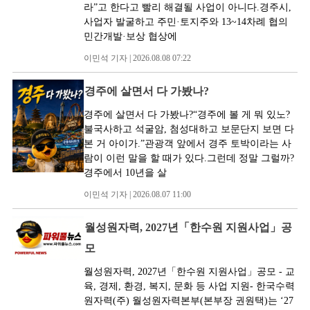
라”고 한다고 빨리 해결될 사업이 아니다.경주시,
사업자 발굴하고 주민·토지주와 13~14차례 협의
민간개발·보상 협상에
이민석 기자 | 2026.08.08 07:22
경주에 살면서 다 가봤나?
경주에 살면서 다 가봤나?“경주에 볼 게 뭐 있노?
불국사하고 석굴암, 첨성대하고 보문단지 보면 다
본 거 아이가.”관광객 앞에서 경주 토박이라는 사
람이 이런 말을 할 때가 있다.그런데 정말 그럴까?
경주에서 10년을 살
이민석 기자 | 2026.08.07 11:00
월성원자력, 2027년「한수원 지원사업」공
모
월성원자력, 2027년「한수원 지원사업」공모 - 교
육, 경제, 환경, 복지, 문화 등 사업 지원- 한국수력
원자력(주) 월성원자력본부(본부장 권원택)는 ‘27