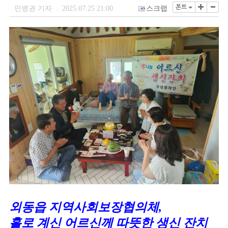
폰트
민병권 기자
2025.07.25 21:00
스크랩
|
외동읍 지역사회보장협의체,
홀로 계신 어르신께 따뜻한 생신 잔치