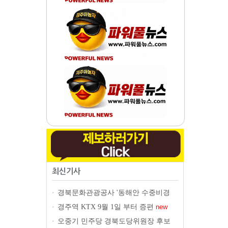
최신기사
경북문화관광공사 '동해안 수중비경
•
11선' 공개
new
경주역 KTX 9월 1일 부터 증편
•
new
오중기 민주당 경북도당위원장 후보
•