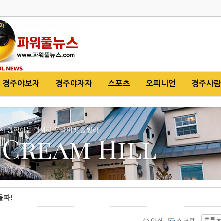
경주야보자
경주야자자
스포츠
오피니언
경주사람
돌파!
폰트
인쇄
스크랩