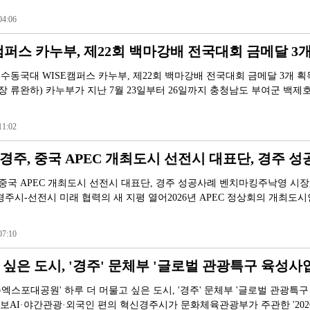
4:06
퍼스 카누부, 제22회 백마강배 전국대회 금메달 3개 획
선수동국대 WISE캠퍼스 카누부, 제22회 백마강배 전국대회 금메달 3개 
총장 류완하) 카누부가 지난 7월 23일부터 26일까지 충청남도 부여군 백
1:02
주, 중국 APEC 개최도시 선전시 대표단, 경주 성공
중국 APEC 개최도시 선전시 대표단, 경주 성공사례 벤치마킹주낙영 시장,
주시-선전시 미래 협력의 새 지평 열어2026년 APEC 정상회의 개최도시
7:10
싶은 도시, '경주' 문체부 '글로벌 관광특구 육성사업'
엑스포대공원' 하루 더 머물고 싶은 도시, '경주' 문체부 '글로벌 관광특
 확보AI·야간관광·외국인 편의 혁신경주시가 문화체육관광부가 주관한 '202