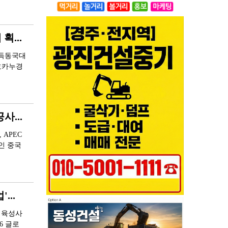
...
획득동국대
제호카누경
사...
 APEC
인 중국
...
구 육성사
6 글로