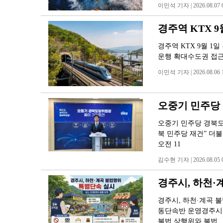
이민석 기자 | 2026.08.07 0
경주역 KTX 9
경주역 KTX 9월 1일
운행 확대수도권 접근
이민석 기자 | 2026.08.06 1
오중기 민주당
오중기 민주당 경북도당
북 민주당 재건” 더
오전 11
김수현 기자 | 2026.08.05 0
경주시, 하천·
경주시, 하천·계곡 
동단속반 운영경주시가
불법 상행위와 불법