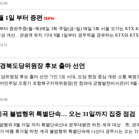
2:00
월 1일 부터 증편
new
 부터 증편주중(월~목)매일 3회·주말(금~일) 매일 5회 서울 오가는 KTX·
성 개선…관광객 유치 기대 9월 1일부터 경주역을 경유하는 KTX와 KTX
4:51
 경북도당위원장 후보 출마 선언
위원장 후보 출마 선언 “1인 1표 시대, 도당 현장 중심 개편·소통 복원
불어민주당 오중기 포항북구지역위원장(전 청와대 균형발전비서관)이 8월 4
4:48
계곡 불법행위 특별단속… 오는 31일까지 집중 점검
불법행위 8월 31일 까지 특별단속산내·문무대왕면 하천·계곡 대상ㆍ市, 관
 여름 휴가철 하천·계곡 불법행위 특별단속에 나선다.경주시는 오는 3