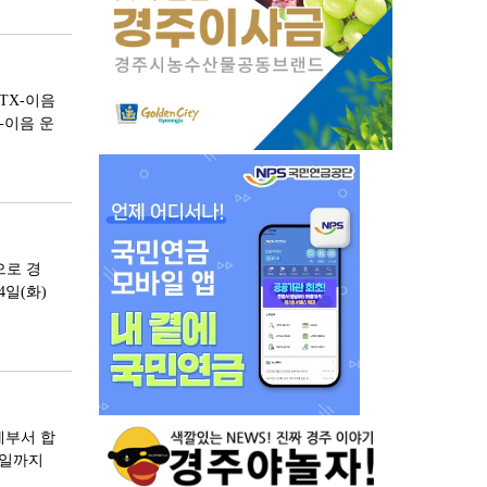
KTX-이음
-이음 운
으로 경
일(화)
계부서 합
1일까지