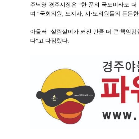
주낙영 경주시장은 “한 푼의 국도비라도 더
며 “국회의원, 도지사, 시·도의원들의 든든
아울러 “살림살이가 커진 만큼 더 큰 책임감
다”고 다짐했다.