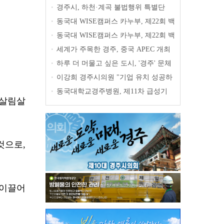
출마 선언
경주시, 하천·계곡 불법행위 특별단
•
속… 오는 31일까지 집중 점검
동국대 WISE캠퍼스 카누부, 제22회 백
•
마강배 전국대회 금메달 3개 획득
동국대 WISE캠퍼스 카누부, 제22회 백
•
마강배 전국대회 금메달 3개 획득
세계가 주목한 경주, 중국 APEC 개최
•
도시 선전시 대표단, 경주 성공사례 벤치
하루 더 머물고 싶은 도시, '경주' 문체
•
마킹
부 '글로벌 관광특구 육성사업' 선정 국
이강희 경주시의원 "기업 유치 성공하
•
비 30억 확보
려면 전력·공업용수 인프라부터 갖춰야"
동국대학교경주병원, 제11차 급성기
•
 살림살
뇌졸중 적정성 평가 1등급 획득
것으로,
 이끌어