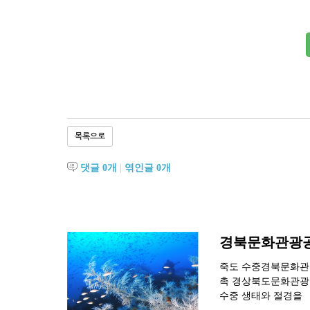
목록으로
댓글
0
개
|
엮인글
0
개
경북문화관광공사
죽도 수중경북문화관광
촉 경상북도문화관광공
수중 생태와 절경을