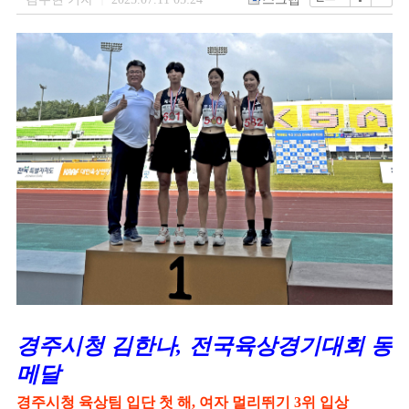
|
경주시청 김한나
,
전국육상경기대회 동
메달
경주시청 육상팀 입단 첫 해
,
여자 멀리뛰기
3
위 입상