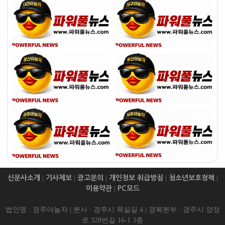
신문사소개
|
기사제보
|
광고문의
|
개인정보 취급방침
|
청소년보호정책
|
이용약관
|
PC모드
법인명 : 경주야놀자 | 본사 : 경주시 목실길 4 | 경북본부 : 경주시 양정
로 328번길 16-1 3층