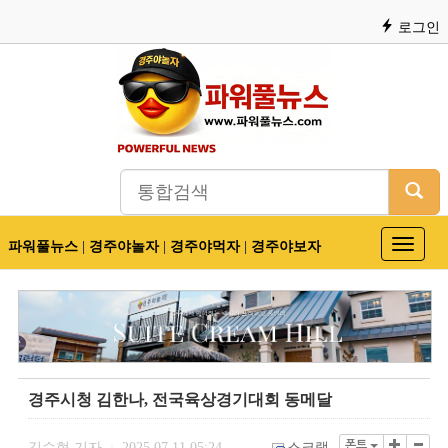
로그인
파워풀뉴스
|
경주야놀자
|
경주야먹자
|
경주야보자
Toggle
navigat
경주시청 김한나, 전국육상경기대회 동메달
폰트
김수현 기자
2025.07.11 05:24
스크랩