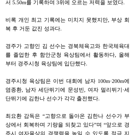
서
5.50m
를 기록하며
3
위에 오르는 저력을 보였다
.
비록 개인 최고 기록에는 미치지 못했지만
,
부상 회
복 후 거둔 값진 성과다
.
경주가 고향인 김 선수는 경북체육고와 한국체육대
를 졸업한 후 함안군청 육상팀에서 활동하다
,
올해
부터 경주시청 육상팀에 입단했다
.
경주시청 육상팀은 이번 대회에 남자
100m·200m
에
염종환
,
남자 세단뛰기에 문성빈
,
여자 멀리뛰기
·
세
단뛰기에 김한나 선수가 각각 출전했다
.
최요환 감독은
“
고향으로 돌아온 김한나 선수가 부
상에서 회복하며 기량을 되찾고 있다
”
며
“
앞으로 경
주시 여자육상의 경쟁력을 높일 수 있도록 적극 지