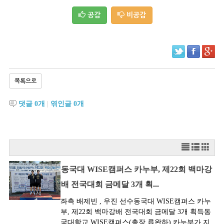
공감
비공감
목록으로
댓글
0
개
|
엮인글
0
개
동국대 WISE캠퍼스 카누부, 제22회 백마강
배 전국대회 금메달 3개 획...
좌측 배제빈 , 우진 선수동국대 WISE캠퍼스 카누
부, 제22회 백마강배 전국대회 금메달 3개 획득동
국대학교 WISE캠퍼스(총장 류완하) 카누부가 지