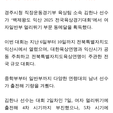
경주시청 직장운동경기부 육상팀 소속 김한나 선수
가
‘
백제왕도 익산
2025
전국육상경기대회
’
에서 여
자일반부 멀리뛰기 부문 동메달을 획득했다
.
이번 대회는 지난
6
일부터
10
일까지 전북특별자치도
익산시에서 열렸으며
,
대한육상연맹과 익산시가 공
동 주최하고 전북특별자치도육상연맹이 주관한 전
국 규모 대회다
.
중학부부터 일반부까지 다양한 연령대의 남녀 선수
가 출전해 기량을 겨뤘다
.
김한나 선수는 대회
2
일차인
7
일
,
여자 멀리뛰기에
출전해
4
차 시기까지 부진했으나
, 5
차 시기에