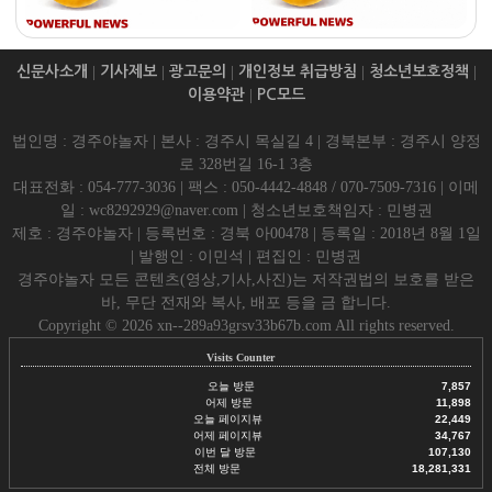
신문사소개
|
기사제보
|
광고문의
|
개인정보 취급방침
|
청소년보호정책
|
이용약관
|
PC모드
법인명 : 경주야놀자 | 본사 : 경주시 목실길 4 | 경북본부 : 경주시 양정
로 328번길 16-1 3층
대표전화 : 054-777-3036 | 팩스 : 050-4442-4848 / 070-7509-7316 | 이메
일 : wc8292929@naver.com | 청소년보호책임자 : 민병권
제호 : 경주야놀자 | 등록번호 : 경북 아00478 | 등록일 : 2018년 8월 1일
| 발행인 : 이민석 | 편집인 : 민병권
경주야놀자 모든 콘텐츠(영상,기사,사진)는 저작권법의 보호를 받은
바, 무단 전재와 복사, 배포 등을 금 합니다.
Copyright © 2026 xn--289a93grsv33b67b.com All rights reserved.
Visits Counter
오늘 방문
7,857
어제 방문
11,898
오늘 페이지뷰
22,449
어제 페이지뷰
34,767
이번 달 방문
107,130
전체 방문
18,281,331