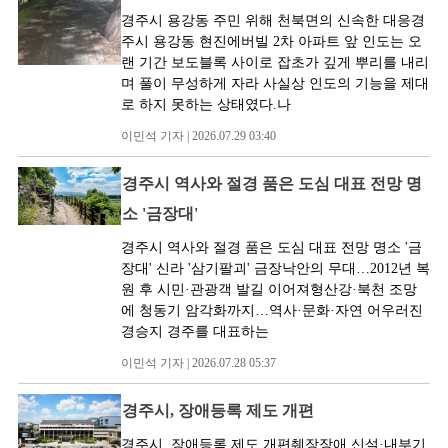
경주시 용강동 주민 위해 천북면의 신속한 대응경
주시 용강동 현진에버빌 2차 아파트 앞 인도는 오
랜 기간 보도블록 사이로 잡초가 깊게 뿌리를 내리
며 풀이 무성하게 자라 사실상 인도의 기능을 제대
로 하지 못하는 상태였다.나
이민석 기자 | 2026.07.29 03:40
경주시 역사와 절경 품은 도심 대표 전망 명
소 '금장대'
경주시 역사와 절경 품은 도심 대표 전망 명소 '금
장대' 신라 '삼기팔괴' 금장낙안의 무대…2012년 복
원 후 시민·관광객 발길 이어져형산강·북천 조망
에 청동기 암각화까지…역사·문화·자연 어우러진
경승지 경주를 대표하는
이민석 기자 | 2026.07.28 05:37
경주시, 장애등록 제도 개편
경주시, 장애등록 제도 개편췌장장애 신설·내부기