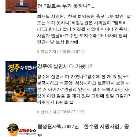
언 "말로는 누가 못하나"...
최재필 시의원, ‘천북 희망농원 촉구’ 5분 발언 "말
로는 누가 못하나"희망농원은 시의원이 “빨리하
라”고 한다고 빨리 해결될 사업이 아니다.경주시,
사업자 발굴하고 주민·토지주와 13~14차례 협의
민간개발·보상 협상에
이민석 기자 | 2026.08.08 07:22
경주에 살면서 다 가봤나?
경주에 살면서 다 가봤나?“경주에 볼 게 뭐 있노?
불국사하고 석굴암, 첨성대하고 보문단지 보면 다
본 거 아이가.”관광객 앞에서 경주 토박이라는 사
람이 이런 말을 할 때가 있다.그런데 정말 그럴까?
경주에서 10년을 살
이민석 기자 | 2026.08.07 11:00
월성원자력, 2027년「한수원 지원사업」공
모