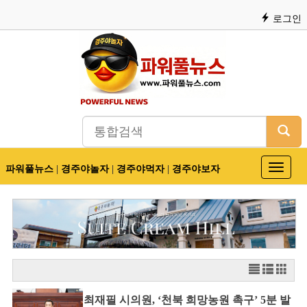
로그인
파워풀뉴스
|
경주야놀자
|
경주야먹자
|
경주야보자
Toggle
navigat
최재필 시의원, ‘천북 희망농원 촉구’ 5분 발