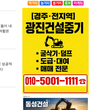
어둠이 내
화려함은
설 성공적
水)