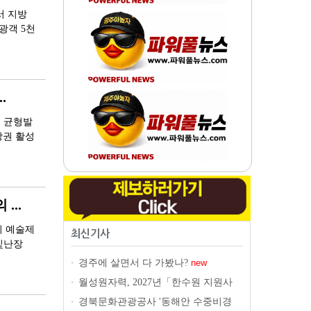
서 지방
광객 5천
.
역 균형발
상권 활성
...
이 예술제
최신기사
달빛난장
경주에 살면서 다 가봤나?
•
new
월성원자력, 2027년「한수원 지원사
•
업」공모
new
경북문화관광공사 '동해안 수중비경
•