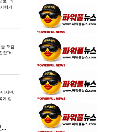
으로 ‘의
향사랑기
혀줄 오감
집합“바
주이지만,
록이 짙
..