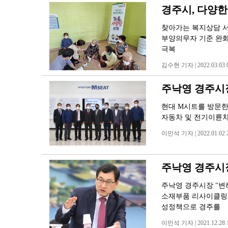
경주시, 다양한
찾아가는 복지상담 서
부양의무자 기준 완화
극복
김수현 기자 | 2022.03.03 0
주낙영 경주시장 
현대 M시트를 방문한 
자동차 및 전기이륜차 산
이민석 기자 | 2022.01.02 2
주낙영 경주시장
주낙영 경주시장 "변
소재부품 리사이클링센
성정책으로 경주를
이민석 기자 | 2021.12.28 1