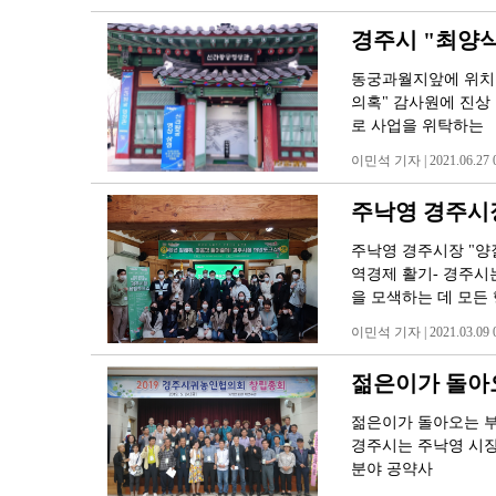
경주시 "최양식
동궁과월지앞에 위치
의혹" 감사원에 진상 
로 사업을 위탁하는
이민석 기자 | 2021.06.27 0
주낙영 경주시
주낙영 경주시장 "양
역경제 활기- 경주시
을 모색하는 데 모든
이민석 기자 | 2021.03.09 0
젊은이가 돌아오
젊은이가 돌아오는 부자
경주시는 주낙영 시장
분야 공약사