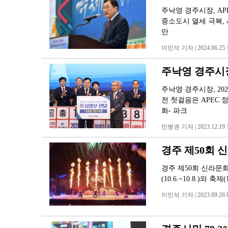
주낙영 경주시장, AP
중소도시 열세 극복, 
만
이민석 기자 | 2024.06.25 1
주낙영 경주시장,
주낙영 경주시장, 20
전 첫걸음은 APEC
화- 파크
민병권 기자 | 2023.12.19 1
경주 제50회 
경주 제50회 신라문
(10.6.~10.8.)와
이민석 기자 | 2023.09.26 0