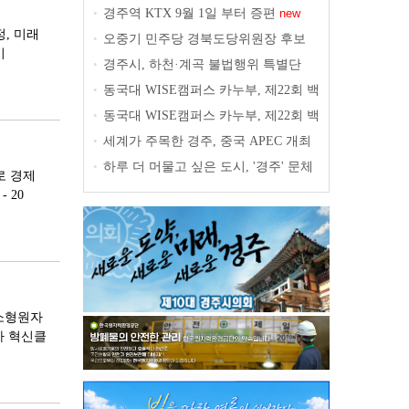
11선' 공개
new
경주역 KTX 9월 1일 부터 증편
•
new
정, 미래
오중기 민주당 경북도당위원장 후보
•
이
출마 선언
경주시, 하천·계곡 불법행위 특별단
•
속… 오는 31일까지 집중 점검
동국대 WISE캠퍼스 카누부, 제22회 백
•
마강배 전국대회 금메달 3개 획득
동국대 WISE캠퍼스 카누부, 제22회 백
•
마강배 전국대회 금메달 3개 획득
세계가 주목한 경주, 중국 APEC 개최
•
도시 선전시 대표단, 경주 성공사례 벤치
하루 더 머물고 싶은 도시, '경주' 문체
•
로 경제
마킹
부 '글로벌 관광특구 육성사업' 선정 국
 20
비 30억 확보
R소형원자
차 혁신클