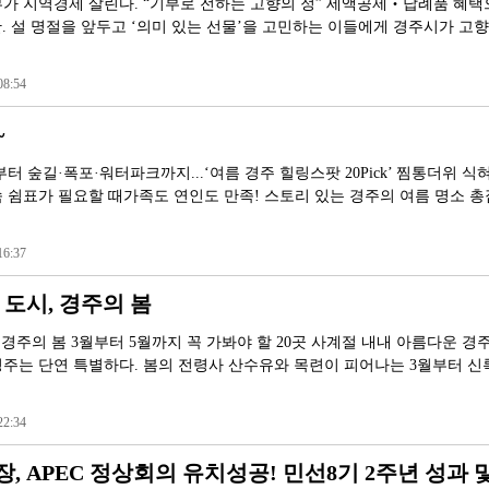
가 지역경제 살린다. “기부로 전하는 고향의 정” 세액공제‧답례품 혜택
안. 설 명절을 앞두고 ‘의미 있는 선물’을 고민하는 이들에게 경주시가 고
8:54
~
 숲길·폭포·워터파크까지...‘여름 경주 힐링스팟 20Pick’ 찜통더위 식
 쉼표가 필요할 때가족도 연인도 만족! 스토리 있는 경주의 여름 명소 총
6:37
 도시, 경주의 봄
 경주의 봄 3월부터 5월까지 꼭 가봐야 할 20곳 사계절 내내 아름다운 경
주는 단연 특별하다. 봄의 전령사 산수유와 목련이 피어나는 3월부터 신
2:34
 APEC 정상회의 유치성공! 민선8기 2주년 성과 및.