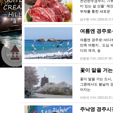
천년한우경주시, 기부
미 있는 설 선물’ 제
부제를 통한 새로운
김수현 기자 | 2026.02.11 0
여름엔 경주로
여름엔 경주로~바다부터
만족 여행지…도심 속
다와 계곡, 숲
민병권 기자 | 2025.07.30 1
꽃이 말을 거는
꽃이 말을 거는 도시,
그중에서도 봄날의 경
어지는
이민석 기자 | 2025.03.25 2
주낙영 경주시장,