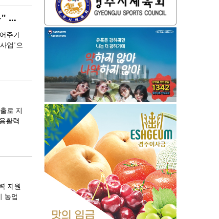
...
밀어주기
 사업’으
창출로 지
고용활력
력 지원
기 농업