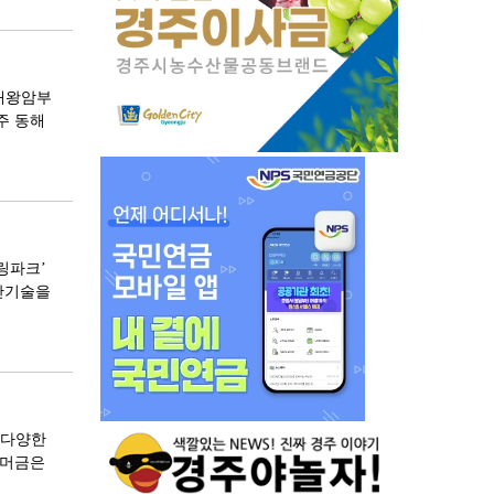
주대왕암부
주 동해
링파크’
첨단기술을
 다양한
 머금은