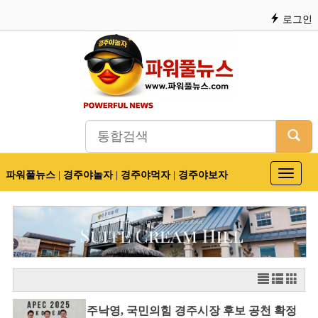
로그인
파워풀뉴스
|
경주야놀자
|
경주야먹자
|
경주야보자
Toggle
navigat
주낙영, 국민의힘 경주시장 후보 공천 확정